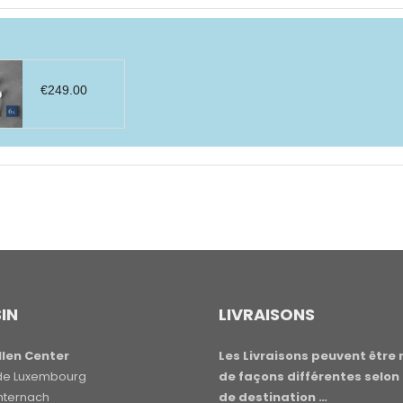
€
249.00
IN
LIVRAISONS
len Center
Les Livraisons peuvent être 
e de Luxembourg
de façons différentes selon 
hternach
de destination …