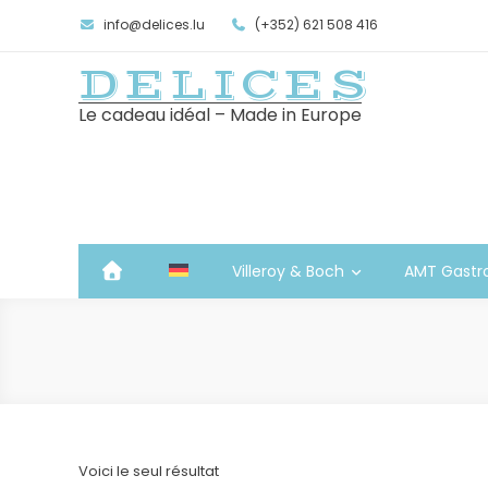
info@delices.lu
(+352) 621 508 416
DELICES
Le cadeau idéal – Made in Europe
Villeroy & Boch
AMT Gastr
Voici le seul résultat