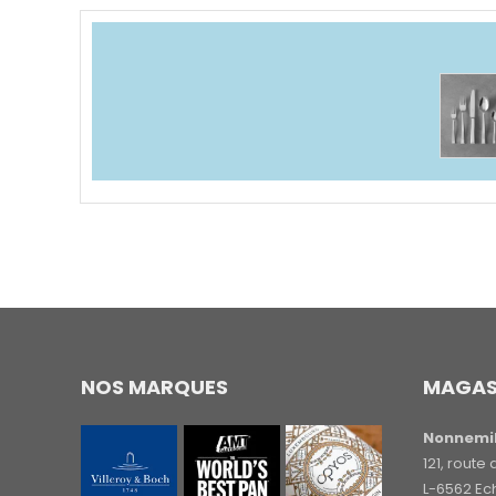
NOS MARQUES
MAGAS
Nonnemil
121, rout
L-6562 Ec