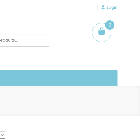
Login
e
0
item