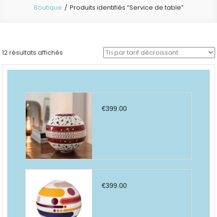
Boutique
Produits identifiés “Service de table”
Trié
12 résultats affichés
par
prix
décroissant
€
399.00
€
399.00