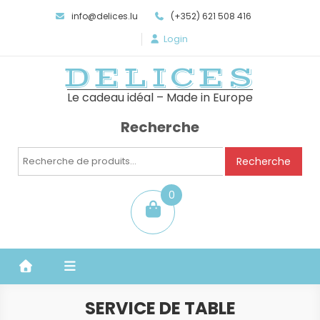
info@delices.lu
(+352) 621 508 416
Login
DELICES
Le cadeau idéal – Made in Europe
Recherche
Recherche
Recherche
pour :
0
item
SERVICE DE TABLE