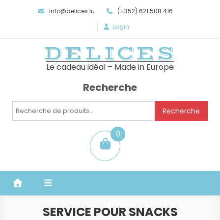
info@delices.lu
(+352) 621 508 416
Login
DELICES
Le cadeau idéal – Made in Europe
Recherche
Recherche
Recherche
pour :
0
item
SERVICE POUR SNACKS