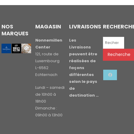
NOS
MAGASIN
LIVRAISONS
RECHERCH
MARQUES
Recherche
Nonnemillen
Les
pour :
Center
Livraisons
121, route de
peuvent être
Recherche
Luxembourg
réalisées de
L-6562
façons
Echternach
différentes
selon le pays
Lundi – samedi
de
de 10h00 à
destination …
18h00
Dimanche :
09h00 à 13h00