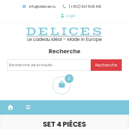
info@delices.lu
(+352) 621 508 416
Login
DELICES
Le cadeau idéal – Made in Europe
Recherche
Recherche
Recherche
pour :
0
item
SET 4 PIÈCES