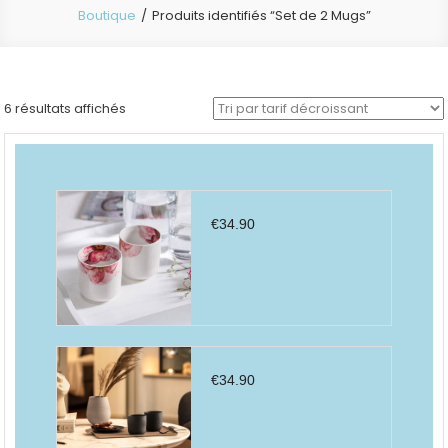
Boutique
Produits identifiés “Set de 2 Mugs”
Trié
6 résultats affichés
par
prix
décroissant
€
34.90
€
34.90