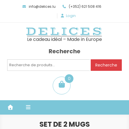
info@delices.lu
(+352) 621 508 416
Login
DELICES
Le cadeau idéal – Made in Europe
Recherche
Recherche
Recherche
pour :
0
item
SET DE 2 MUGS