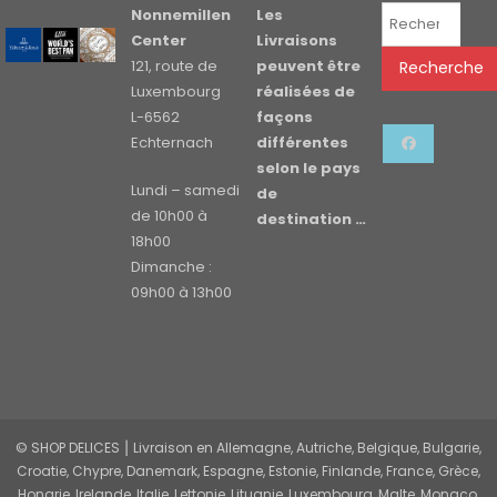
Recherche
Nonnemillen
Les
pour :
Center
Livraisons
121, route de
peuvent être
Recherche
Luxembourg
réalisées de
L-6562
façons
Echternach
différentes
selon le pays
Lundi – samedi
de
de 10h00 à
destination …
18h00
Dimanche :
09h00 à 13h00
© SHOP DELICES ⎮ Livraison en Allemagne, Autriche, Belgique, Bulgarie,
Croatie, Chypre, Danemark, Espagne, Estonie, Finlande, France, Grèce,
Hongrie, Irelande, Italie, Lettonie, Lituanie, Luxembourg, Malte, Monaco,