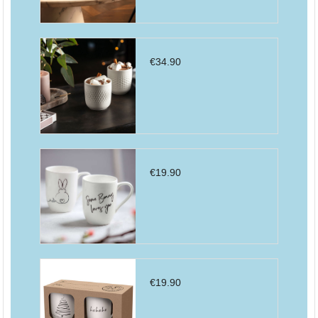
€
34.90
€
19.90
€
19.90