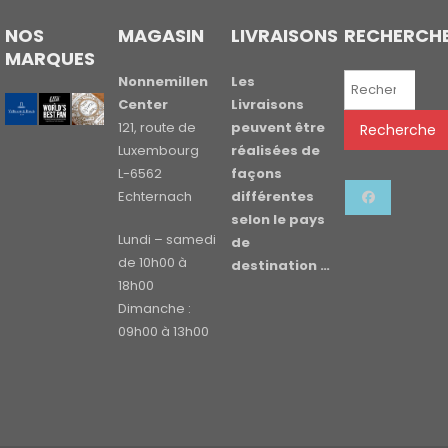
NOS
MAGASIN
LIVRAISONS
RECHERCH
MARQUES
Recherche
Nonnemillen
Les
pour :
Center
Livraisons
121, route de
peuvent être
Recherche
Luxembourg
réalisées de
L-6562
façons
Echternach
différentes
selon le pays
Lundi – samedi
de
de 10h00 à
destination …
18h00
Dimanche :
09h00 à 13h00