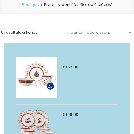
Boutique
Produits identifiés “Set de 6 pièces”
Trié
9 résultats affichés
par
prix
décroissant
€
153.00
€
149.00