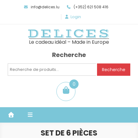
info@delices.lu
(+352) 621 508 416
Login
DELICES
Le cadeau idéal – Made in Europe
Recherche
Recherche
Recherche
pour :
0
item
SET DE 6 PIÈCES