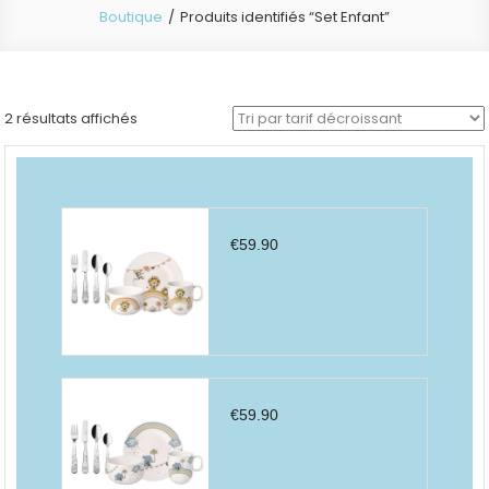
Boutique
Produits identifiés “Set Enfant”
Trié
2 résultats affichés
par
prix
décroissant
€
59.90
€
59.90