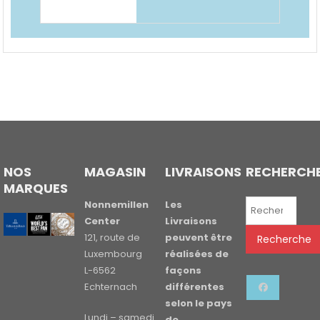
NOS
MAGASIN
LIVRAISONS
RECHERCH
MARQUES
Recherche
Nonnemillen
Les
pour :
Center
Livraisons
121, route de
peuvent être
Recherche
Luxembourg
réalisées de
L-6562
façons
Echternach
différentes
selon le pays
Lundi – samedi
de