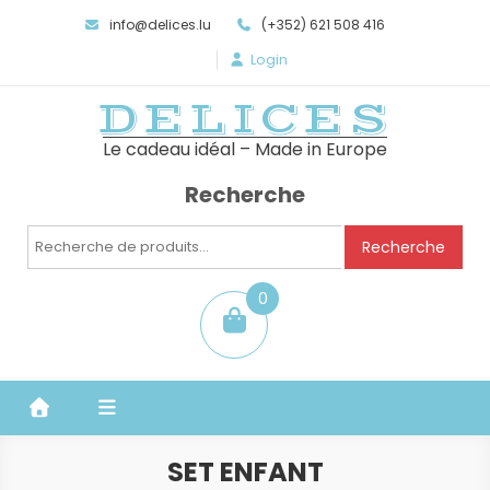
info@delices.lu
(+352) 621 508 416
Login
DELICES
Le cadeau idéal – Made in Europe
Recherche
Recherche
Recherche
pour :
0
item
SET ENFANT