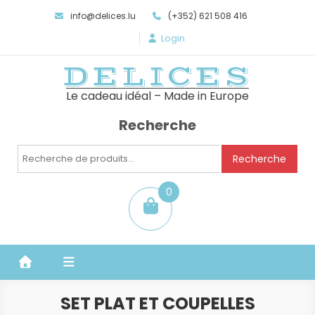
info@delices.lu
(+352) 621 508 416
Login
DELICES
Le cadeau idéal – Made in Europe
Recherche
Recherche
Recherche
pour :
0
item
SET PLAT ET COUPELLES