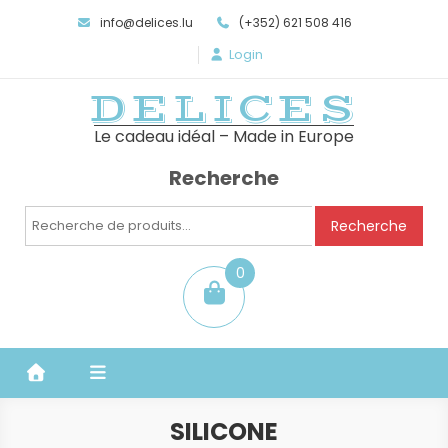
info@delices.lu
(+352) 621 508 416
Login
DELICES
Le cadeau idéal – Made in Europe
Recherche
Recherche
Recherche
pour :
0
item
SILICONE