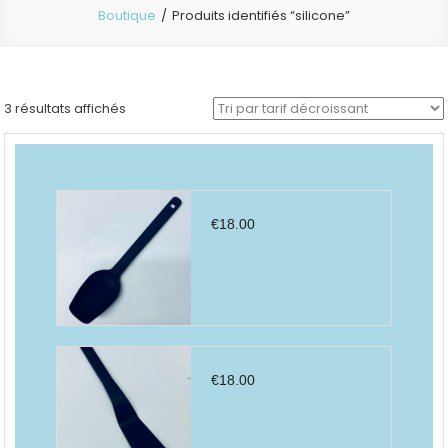
Boutique
Produits identifiés “silicone”
Trié
3 résultats affichés
par
prix
décroissant
€
18.00
€
18.00