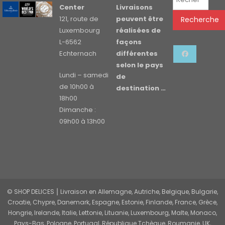
pour :
Center
Livraisons
121, route de
peuvent être
Recherche
Luxembourg
réalisées de
L-6562
façons
Echternach
différentes
selon le pays
Lundi – samedi
de
de 10h00 à
destination …
18h00
Dimanche :
09h00 à 13h00
© SHOP DELICES ⎮ Livraison en Allemagne, Autriche, Belgique, Bulgarie,
Croatie, Chypre, Danemark, Espagne, Estonie, Finlande, France, Grèce,
Hongrie, Irelande, Italie, Lettonie, Lituanie, Luxembourg, Malte, Monaco,
Pays-Bas, Pologne, Portugal, République Tchèque, Roumanie, UK,