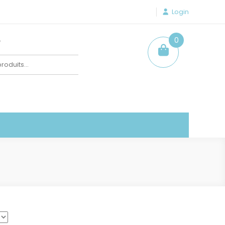
Login
e
0
item