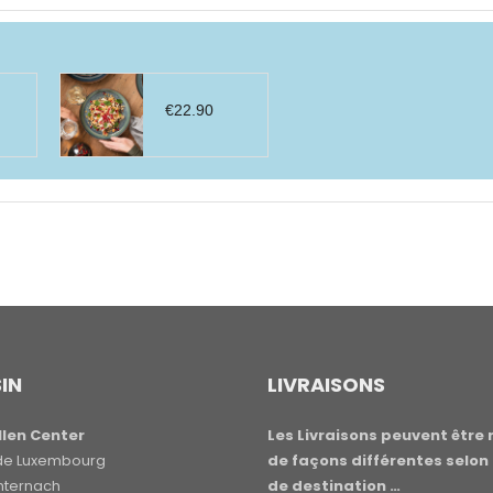
€
22.90
IN
LIVRAISONS
len Center
Les Livraisons peuvent être 
e de Luxembourg
de façons différentes selon 
hternach
de destination …