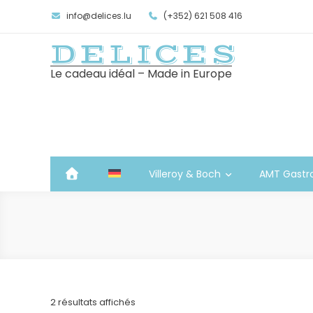
info@delices.lu
(+352) 621 508 416
DELICES
Le cadeau idéal – Made in Europe
Villeroy & Boch
AMT Gastr
Trié
2 résultats affichés