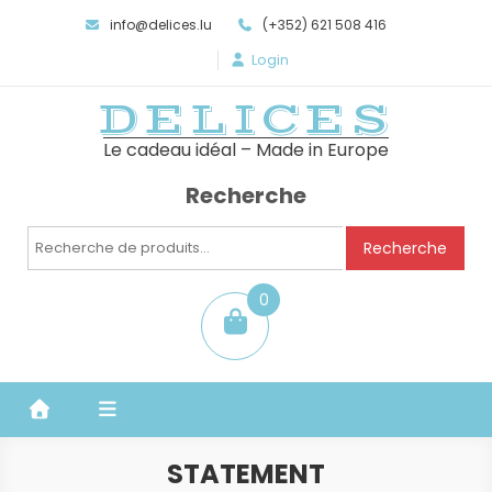
info@delices.lu
(+352) 621 508 416
Login
DELICES
Le cadeau idéal – Made in Europe
Recherche
Recherche
Recherche
pour :
0
item
STATEMENT