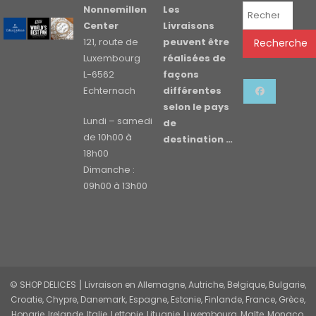
Recherche
Nonnemillen
Les
pour :
Center
Livraisons
121, route de
peuvent être
Recherche
Luxembourg
réalisées de
L-6562
façons
Echternach
différentes
selon le pays
Lundi – samedi
de
de 10h00 à
destination …
18h00
Dimanche :
09h00 à 13h00
© SHOP DELICES ⎮ Livraison en Allemagne, Autriche, Belgique, Bulgarie,
Croatie, Chypre, Danemark, Espagne, Estonie, Finlande, France, Grèce,
Hongrie, Irelande, Italie, Lettonie, Lituanie, Luxembourg, Malte, Monaco,