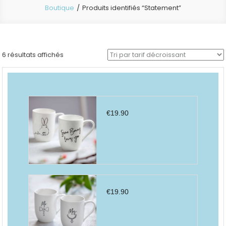
Boutique
Produits identifiés “Statement”
Trié
6 résultats affichés
par
prix
décroissant
€
19.90
€
19.90