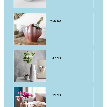
€
59.90
€
47.90
€
39.90