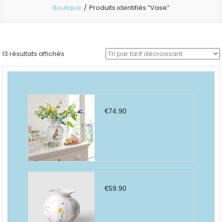
Boutique
Produits identifiés “Vase”
Trié
13 résultats affichés
par
prix
décroissant
€
74.90
€
59.90