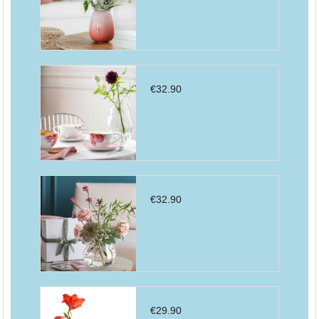
€
32.90
€
32.90
€
29.90