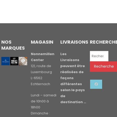
NOS
MAGASIN
LIVRAISONS
RECHERCH
MARQUES
Recherche
Nonnemillen
Les
pour :
Center
Livraisons
121, route de
peuvent être
Recherche
Luxembourg
réalisées de
L-6562
façons
Echternach
différentes
selon le pays
Lundi – samedi
de
de 10h00 à
destination …
18h00
Dimanche :