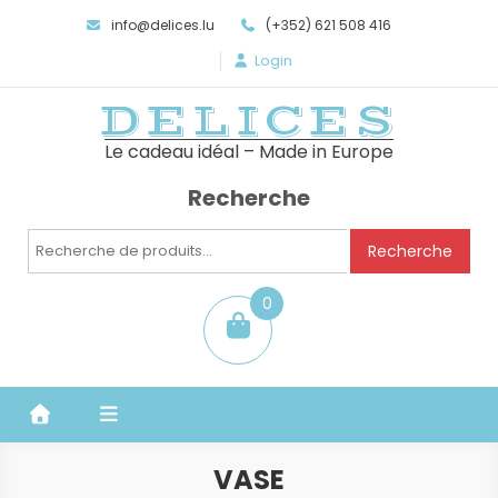
info@delices.lu
(+352) 621 508 416
Login
DELICES
Le cadeau idéal – Made in Europe
Recherche
Recherche
Recherche
pour :
0
item
VASE