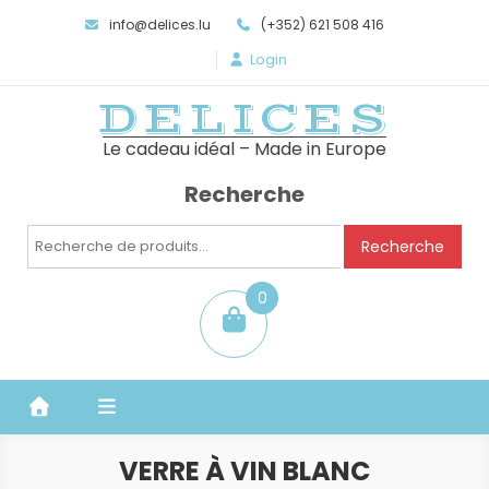
info@delices.lu
(+352) 621 508 416
Login
DELICES
Le cadeau idéal – Made in Europe
Recherche
Recherche
Recherche
pour :
0
item
VERRE À VIN BLANC