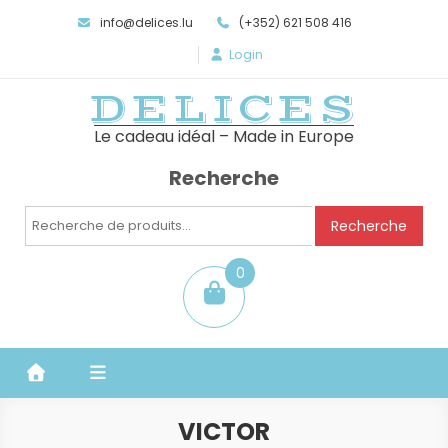
info@delices.lu
(+352) 621 508 416
Login
DELICES
Le cadeau idéal – Made in Europe
Recherche
Recherche
Recherche
pour :
0
item
VICTOR