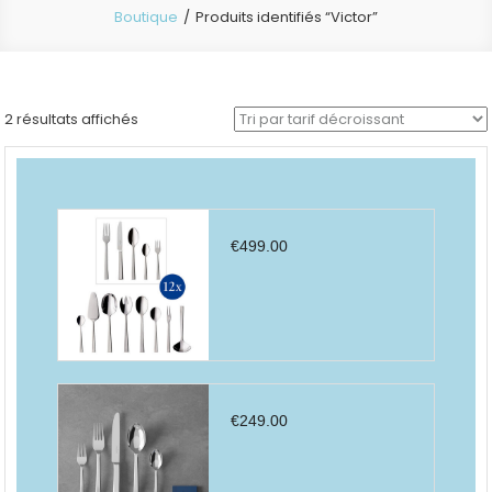
Boutique
Produits identifiés “Victor”
Trié
2 résultats affichés
par
prix
décroissant
€
499.00
€
249.00