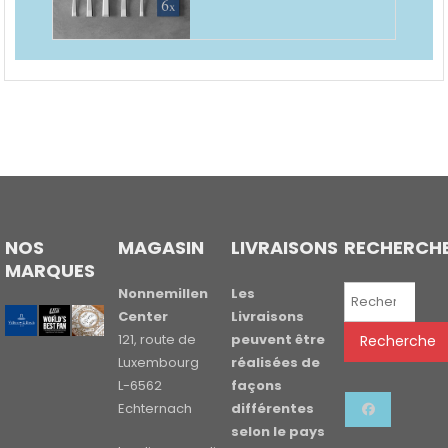
NOS
MAGASIN
LIVRAISONS
RECHERCH
MARQUES
Recherche
Nonnemillen
Les
pour :
Center
Livraisons
121, route de
peuvent être
Recherche
Luxembourg
réalisées de
L-6562
façons
Echternach
différentes
selon le pays