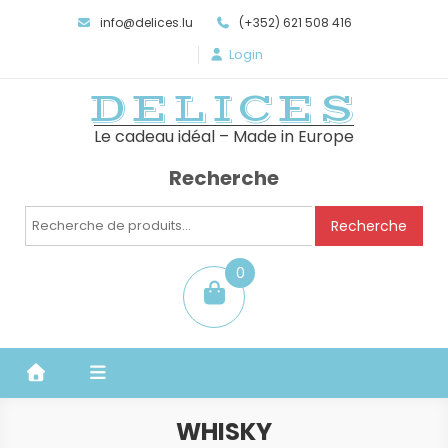
info@delices.lu
(+352) 621 508 416
Login
DELICES
Le cadeau idéal – Made in Europe
Recherche
Recherche
Recherche
pour :
0
item
WHISKY