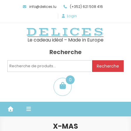
info@delices.lu
(+352) 621 508 416
Login
DELICES
Le cadeau idéal – Made in Europe
Recherche
Recherche
Recherche
pour :
0
item
X-MAS