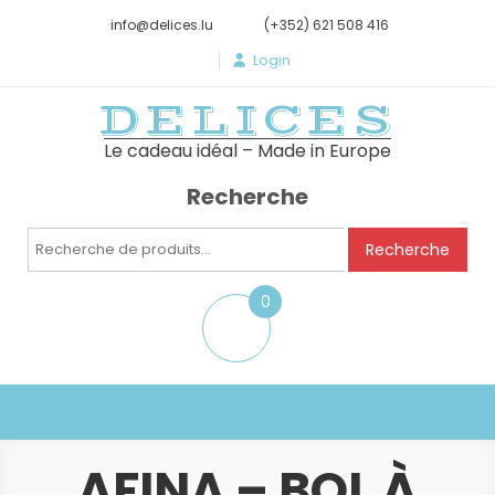
info@delices.lu
(+352) 621 508 416
Login
DELICES
Le cadeau idéal – Made in Europe
Recherche
Recherche
Recherche
pour :
0
item
AFINA – BOL À