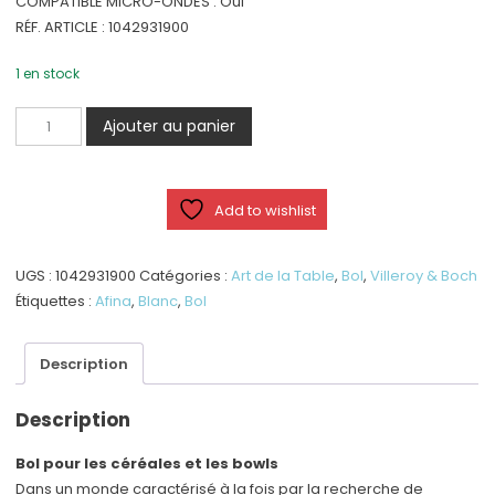
COMPATIBLE MICRO-ONDES : Oui
RÉF. ARTICLE : 1042931900
1 en stock
quantité
Ajouter au panier
de
Afina
-
Add to wishlist
Bol
à
céréales
UGS :
1042931900
Catégories :
Art de la Table
,
Bol
,
Villeroy & Boch
550
Étiquettes :
Afina
,
Blanc
,
Bol
ml
Description
Description
Bol pour les céréales et les bowls
Dans un monde caractérisé à la fois par la recherche de