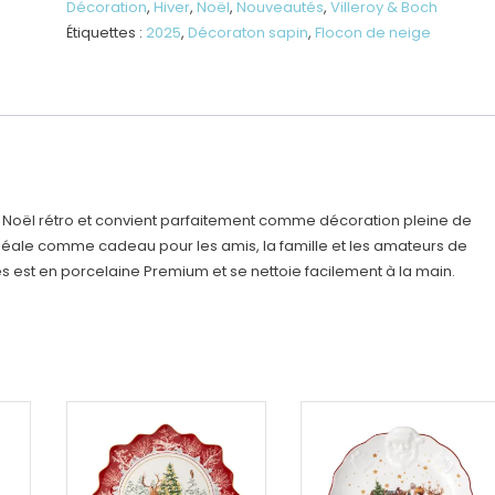
neige
Décoration
,
Hiver
,
Noël
,
Nouveautés
,
Villeroy & Boch
-
Étiquettes :
2025
,
Décoraton sapin
,
Flocon de neige
2025
e Noël rétro et convient parfaitement comme décoration pleine de
idéale comme cadeau pour les amis, la famille et les amateurs de
és est en porcelaine Premium et se nettoie facilement à la main.