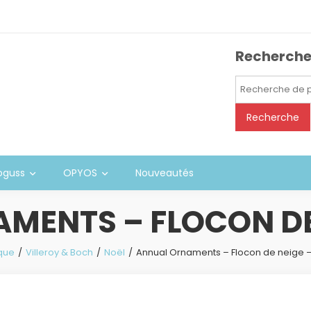
Recherch
Recherche
pour :
Recherche
oguss
OPYOS
Nouveautés
MENTS – FLOCON DE 
que
Villeroy & Boch
Noël
Annual Ornaments – Flocon de neige 