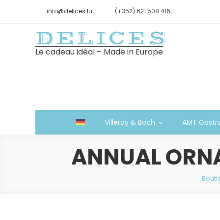
info@delices.lu
(+352) 621 508 416
DELICES
Le cadeau idéal – Made in Europe
Villeroy & Boch
AMT Gastr
ANNUAL ORNA
Bouti