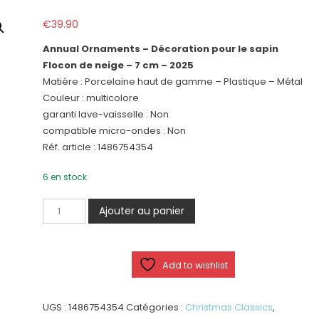
€
39.90
Annual Ornaments – Décoration pour le sapin
Flocon de neige – 7 cm – 2025
Matière : Porcelaine haut de gamme – Plastique – Métal
Couleur : multicolore
garanti lave-vaisselle : Non
compatible micro-ondes : Non
Réf. article : 1486754354
6 en stock
quantité
Ajouter au panier
de
Annual
Ornaments
Add to wishlist
-
Flocon
de
UGS :
1486754354
Catégories :
Christmas Classics
,