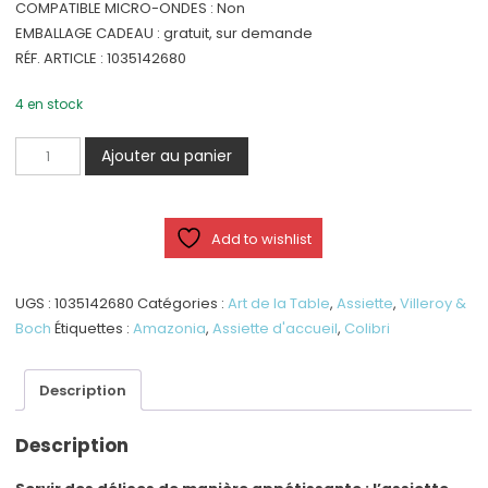
COMPATIBLE MICRO-ONDES : Non
EMBALLAGE CADEAU : gratuit, sur demande
RÉF. ARTICLE : 1035142680
4 en stock
quantité
Ajouter au panier
de
Assiette
gourmet
Add to wishlist
Amazonia
35
x
UGS :
1035142680
Catégories :
Art de la Table
,
Assiette
,
Villeroy &
35
Boch
Étiquettes :
Amazonia
,
Assiette d'accueil
,
Colibri
cm
Description
Description