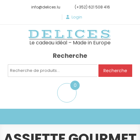
info@delices.lu
(+352) 621 508 416
Login
DELICES
Le cadeau idéal – Made in Europe
Recherche
Recherche
Recherche
pour :
0
item
ASSIETTE GOURMET