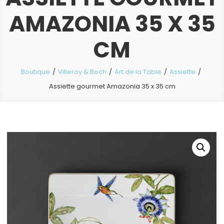
AMAZONIA 35 X 35
CM
Boutique
Villeroy & Boch
Art de la Table
Assiette
Assiette gourmet Amazonia 35 x 35 cm