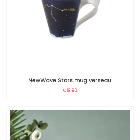
NewWave Stars mug verseau
€
19.90