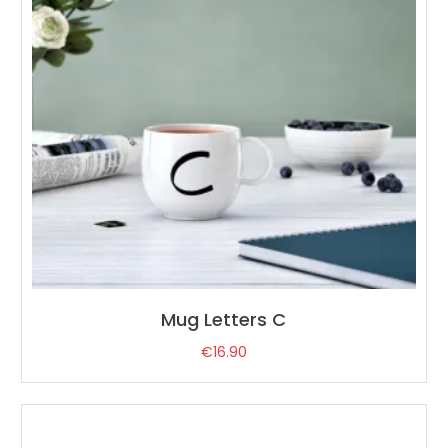
Mug Letters C
€
16.90