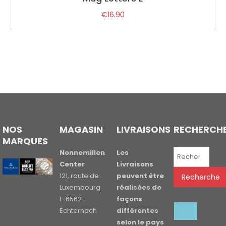
€
16.90
NOS
MAGASIN
LIVRAISONS
RECHERCH
MARQUES
Recherche
Nonnemillen
Les
pour :
Center
Livraisons
121, route de
peuvent être
Recherche
Luxembourg
réalisées de
L-6562
façons
Echternach
différentes
selon le pays