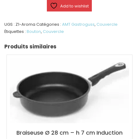
de
Add to wishlist
couvercle
pour
arômes
UGS :
Z1-Aroma
Catégories :
AMT Gastroguss
,
Couvercle
Étiquettes :
Bouton
,
Couvercle
Produits similaires
Braiseuse Ø 28 cm – h 7 cm Induction