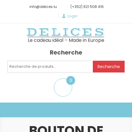
info@delices.lu
(+352) 621 508 416
Login
DELICES
Le cadeau idéal – Made in Europe
Recherche
Recherche
Recherche
pour :
0
item
BOUTON DE