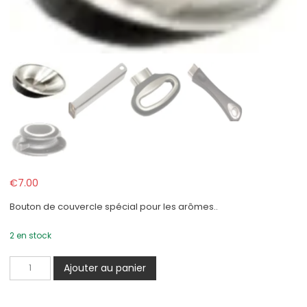
€
7.00
Bouton de couvercle spécial pour les arômes..
2 en stock
quantité
Ajouter au panier
de
Bouton