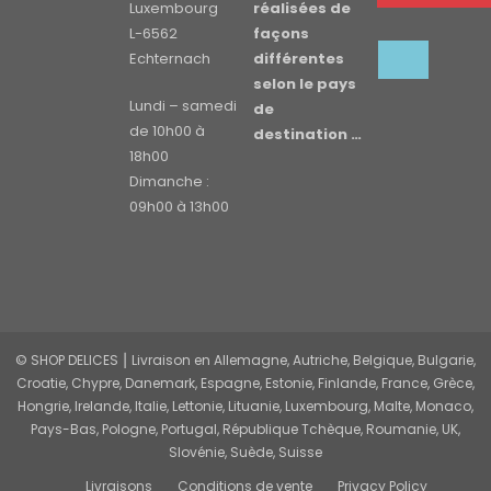
Luxembourg
réalisées de
L-6562
façons
Echternach
différentes
selon le pays
Lundi – samedi
de
de 10h00 à
destination …
18h00
Dimanche :
09h00 à 13h00
© SHOP DELICES ⎮ Livraison en Allemagne, Autriche, Belgique, Bulgarie,
Croatie, Chypre, Danemark, Espagne, Estonie, Finlande, France, Grèce,
Hongrie, Irelande, Italie, Lettonie, Lituanie, Luxembourg, Malte, Monaco,
Pays-Bas, Pologne, Portugal, République Tchèque, Roumanie, UK,
Slovénie, Suède, Suisse
Livraisons
Conditions de vente
Privacy Policy