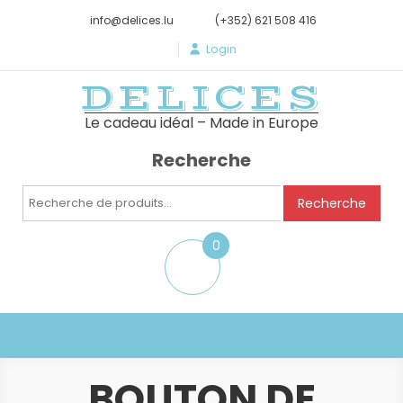
info@delices.lu
(+352) 621 508 416
Login
DELICES
Le cadeau idéal – Made in Europe
Recherche
Recherche
Recherche
pour :
0
item
BOUTON DE