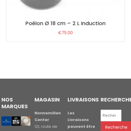
Poêlon Ø 18 cm – 2 L Induction
€
75.00
NOS
MAGASIN
LIVRAISONS
RECHERCH
MARQUES
Recherche
Nonnemillen
Les
pour :
Center
Livraisons
121, route de
peuvent être
Recherche