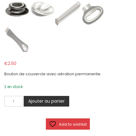
€
2.50
Bouton de couvercle avec aération permanente.
2 en stock
quantité
Ajouter au panier
de
Bouton
de
Add to wishlist
couvercle