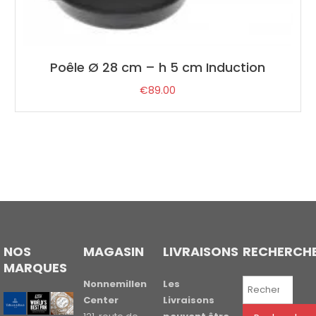
Poêle Ø 28 cm – h 5 cm Induction
€
89.00
NOS
MAGASIN
LIVRAISONS
RECHERCH
MARQUES
Recherche
Nonnemillen
Les
pour :
Center
Livraisons