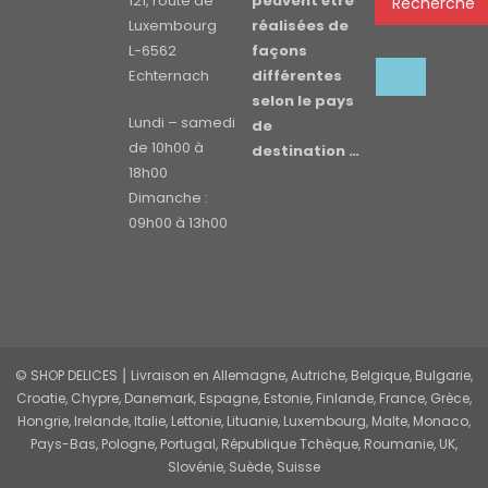
121, route de
peuvent être
Recherche
Luxembourg
réalisées de
L-6562
façons
Echternach
différentes
selon le pays
Lundi – samedi
de
de 10h00 à
destination …
18h00
Dimanche :
09h00 à 13h00
© SHOP DELICES ⎮ Livraison en Allemagne, Autriche, Belgique, Bulgarie,
Croatie, Chypre, Danemark, Espagne, Estonie, Finlande, France, Grèce,
Hongrie, Irelande, Italie, Lettonie, Lituanie, Luxembourg, Malte, Monaco,
Pays-Bas, Pologne, Portugal, République Tchèque, Roumanie, UK,
Slovénie, Suède, Suisse