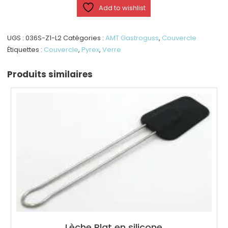
Pyrex
Add to wishlist
Bord
Acier
Ø
UGS :
036S-Z1-L2
Catégories :
AMT Gastroguss
,
Couvercle
36
Étiquettes :
Couvercle
,
Pyrex
,
Verre
cm
Produits similaires
Lèche Plat en silicone