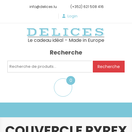
info@delices.lu
(+352) 621 508 416
Login
DELICES
Le cadeau idéal – Made in Europe
Recherche
Recherche
Recherche
pour :
0
item
COUVERCLE PYREX