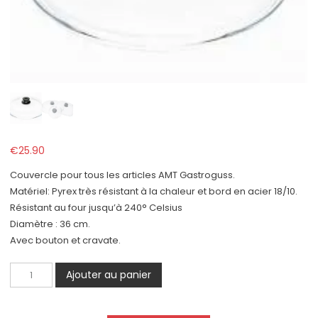
€
25.90
Couvercle pour tous les articles AMT Gastroguss.
Matériel: Pyrex très résistant à la chaleur et bord en acier 18/10.
Résistant au four jusqu’à 240° Celsius
Diamètre : 36 cm.
Avec bouton et cravate.
quantité
Ajouter au panier
de
Couvercle