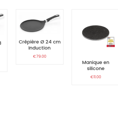
Crêpière Ø 24 cm
8
Induction
€
79.00
Manique en
silicone
€
11.00