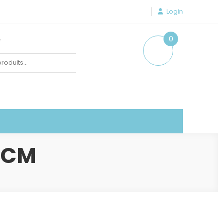
Login
e
0
item
 CM