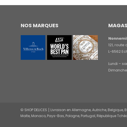
NOS MARQUES
MAGAS
Nonnemil
121, rout
L-6562 Ec
Lundi – s
Dimanche 
© SHOP DELICES ⎮ Livraison en Allemagne, Autriche, Belgique, Bul
Malte, Monaco, Pays-Bas, Pologne, Portugal, République Tchèq