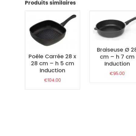
Produits similaires
Braiseuse Ø 2
Poêle Carrée 28 x
cm – h 7 cm
28 cm – h 5 cm
Induction
Induction
€
95.00
€
104.00