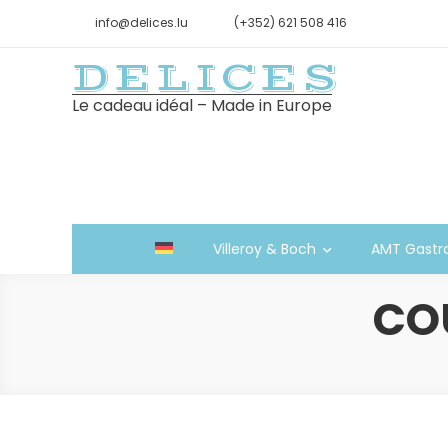
info@delices.lu
(+352) 621 508 416
DELICES
Le cadeau idéal – Made in Europe
Villeroy & Boch
AMT Gastr
CO