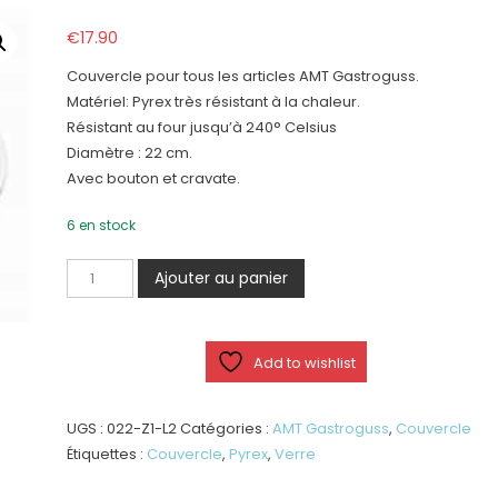
€
17.90
Couvercle pour tous les articles AMT Gastroguss.
Matériel: Pyrex très résistant à la chaleur.
Résistant au four jusqu’à 240° Celsius
Diamètre : 22 cm.
Avec bouton et cravate.
6 en stock
quantité
Ajouter au panier
de
Couvercle
Pyrex
Add to wishlist
Ø
22
cm
UGS :
022-Z1-L2
Catégories :
AMT Gastroguss
,
Couvercle
Étiquettes :
Couvercle
,
Pyrex
,
Verre