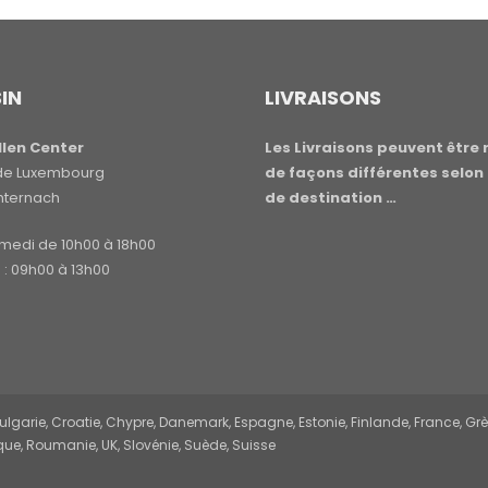
IN
LIVRAISONS
len Center
Les Livraisons peuvent être 
e de Luxembourg
de façons différentes selon 
hternach
de destination …
amedi de 10h00 à 18h00
: 09h00 à 13h00
garie, Croatie, Chypre, Danemark, Espagne, Estonie, Finlande, France, Grèce,
ue, Roumanie, UK, Slovénie, Suède, Suisse