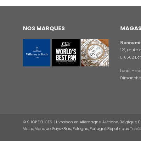
NOS MARQUES
MAGAS
Nonnemil
121, rout
L-6562 Ec
Lundi – s
Dimanche 
© SHOP DELICES ⎮ Livraison en Allemagne, Autriche, Belgique, Bul
Malte, Monaco, Pays-Bas, Pologne, Portugal, République Tchèq