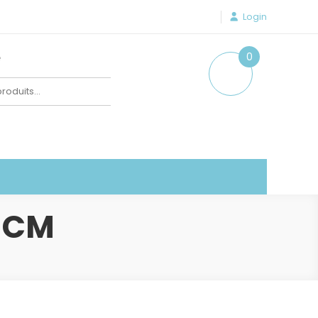
Login
e
0
item
 CM