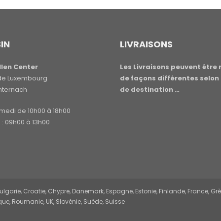
IN
LIVRAISONS
len Center
Les Livraisons peuvent être 
e de Luxembourg
de façons différentes selon 
hternach
de destination …
amedi de 10h00 à 18h00
: 09h00 à 13h00
garie, Croatie, Chypre, Danemark, Espagne, Estonie, Finlande, France, Grèce,
ue, Roumanie, UK, Slovénie, Suède, Suisse