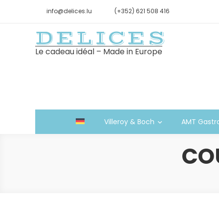
info@delices.lu
(+352) 621 508 416
DELICES
Le cadeau idéal – Made in Europe
Villeroy & Boch
AMT Gastr
CO