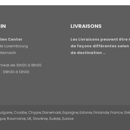
IN
LIVRAISONS
len Center
Les Livraisons peuvent être 
e de Luxembourg
de façons différentes selon 
hternach
de destination …
amedi de 10h00 à 18h00
: 09h00 à 13h00
garie, Croatie, Chypre, Danemark, Espagne, Estonie, Finlande, France, Grèce,
ue, Roumanie, UK, Slovénie, Suède, Suisse