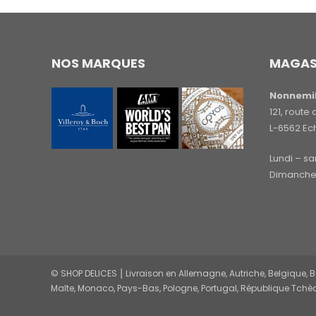
NOS MARQUES
MAGAS
Nonnemil
121, rout
L-6562 Ec
Lundi – s
Dimanche 
© SHOP DELICES ⎮ Livraison en Allemagne, Autriche, Belgique, Bul
Malte, Monaco, Pays-Bas, Pologne, Portugal, République Tchèq