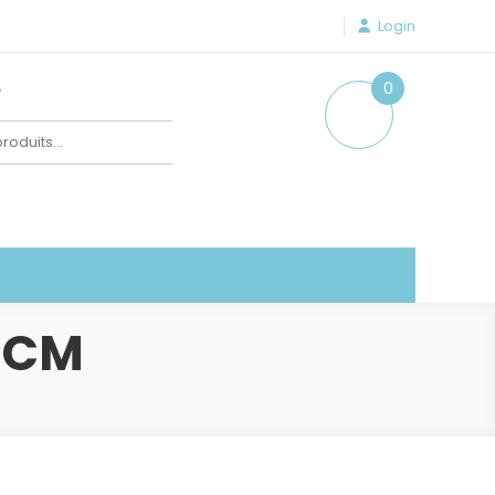
Login
e
0
item
 CM