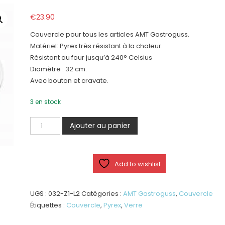
€
23.90
Couvercle pour tous les articles AMT Gastroguss.
Matériel: Pyrex très résistant à la chaleur.
Résistant au four jusqu’à 240° Celsius
Diamètre : 32 cm.
Avec bouton et cravate.
3 en stock
quantité
Ajouter au panier
de
Couvercle
Pyrex
Add to wishlist
Ø
32
cm
UGS :
032-Z1-L2
Catégories :
AMT Gastroguss
,
Couvercle
Étiquettes :
Couvercle
,
Pyrex
,
Verre