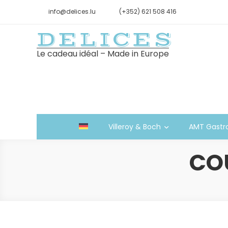
info@delices.lu
(+352) 621 508 416
DELICES
Le cadeau idéal – Made in Europe
Villeroy & Boch
AMT Gastr
CO