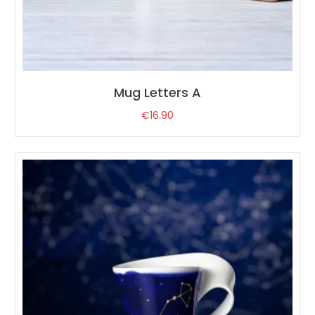
Mug Letters A
€
16.90