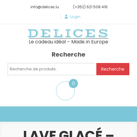
info@delices.lu
(+352) 621 508 416
Login
DELICES
Le cadeau idéal – Made in Europe
Recherche
Recherche
Recherche
pour :
0
item
LAVE GLACÉ –