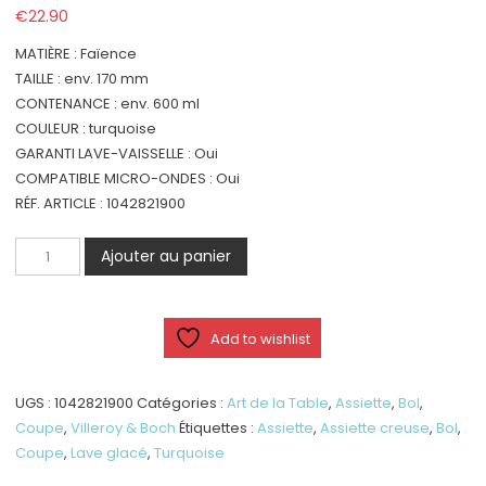
€
22.90
MATIÈRE : Faïence
TAILLE : env. 170 mm
CONTENANCE : env. 600 ml
COULEUR : turquoise
GARANTI LAVE-VAISSELLE : Oui
COMPATIBLE MICRO-ONDES : Oui
RÉF. ARTICLE : 1042821900
quantité
Ajouter au panier
de
Lave
Glacé
Add to wishlist
-
Grand
bol,
UGS :
1042821900
Catégories :
Art de la Table
,
Assiette
,
Bol
,
bleu,
Coupe
,
Villeroy & Boch
Étiquettes :
Assiette
,
Assiette creuse
,
Bol
,
en
Coupe
,
Lave glacé
,
Turquoise
grès