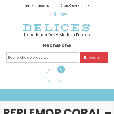
info@delices.lu
(+352) 621 508 416
Login
DELICES
Le cadeau idéal – Made in Europe
Recherche
Recherche
Recherche
pour :
0
item
PERLEMOR CORAL –