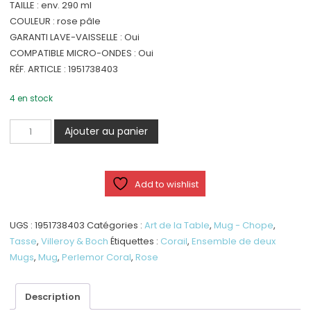
TAILLE : env. 290 ml
COULEUR : rose pâle
GARANTI LAVE-VAISSELLE : Oui
COMPATIBLE MICRO-ONDES : Oui
RÉF. ARTICLE : 1951738403
4 en stock
quantité
Ajouter au panier
de
Perlemor
Coral
Add to wishlist
-
Ensemble
de
UGS :
1951738403
Catégories :
Art de la Table
,
Mug - Chope
,
deux
Tasse
,
Villeroy & Boch
Étiquettes :
Corail
,
Ensemble de deux
Mugs
Mugs
,
Mug
,
Perlemor Coral
,
Rose
Description