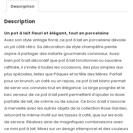
motif
Description
floral
Description
Un pot à lait fleuri et élégant, tout en porcelaine
Avec son style vintage floral, ce pot à lait en porcelaine dévoile
un joli côté rétro. Sa décoration de style champêtre peinte
aspire à partager des instants gourmands conviviaux. Aussi
bien pot à lait décoratif que pot à lait fonctionnel ou saucière
raffinée, il s’invite à toutes les occasions, des plus simples aux
plus spéciales, telles que Pâques et la fête des Mères. Parfait
pour un brunch, un café ou un repas, ce pot à lait blanc permet
de servir vos convives tout en élégance. La large poignée et le
bec verseur de ce pot à lait peint permettent d’ajouter la dose
parfaite de lait, de crème ou de sauce. Ce broc à lait s’associe
à merveille avec les autres objets de la collection Rose Garden,
arborant le même motif sur les tasses à café, que sur les bols
de service. Réalisez ainsi de magnifiques combinaisons avec
ce mini pot à lait. Misez sur un design intemporel et des couleurs