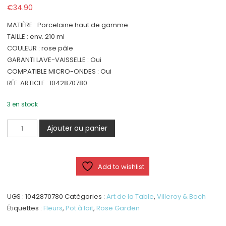
€
34.90
MATIÈRE : Porcelaine haut de gamme
TAILLE : env. 210 ml
COULEUR : rose pâle
GARANTI LAVE-VAISSELLE : Oui
COMPATIBLE MICRO-ONDES : Oui
RÉF. ARTICLE : 1042870780
3 en stock
quantité
Ajouter au panier
de
Rose
Garden
Add to wishlist
-
Pot
à
UGS :
1042870780
Catégories :
Art de la Table
,
Villeroy & Boch
lait
Étiquettes :
Fleurs
,
Pot à lait
,
Rose Garden
à