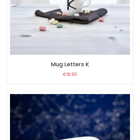
Mug Letters K
€
16.90