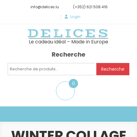
info@delices.lu
(+352) 621 508 416
Login
DELICES
Le cadeau idéal – Made in Europe
Recherche
Recherche
Recherche
pour :
0
item
WINTER COLLAGE