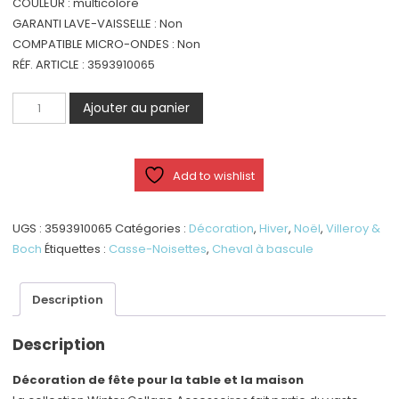
COULEUR : multicolore
GARANTI LAVE-VAISSELLE : Non
COMPATIBLE MICRO-ONDES : Non
RÉF. ARTICLE : 3593910065
quantité
Ajouter au panier
de
Winter
Collage
Add to wishlist
Accessoires
-
Casse-
UGS :
3593910065
Catégories :
Décoration
,
Hiver
,
Noël
,
Villeroy &
Noisette
Boch
Étiquettes :
Casse-Noisettes
,
Cheval à bascule
à
cheval
Description
Description
Décoration de fête pour la table et la maison