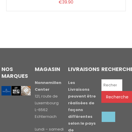
€
39.90
NOS
MAGASIN
LIVRAISONS
RECHERCH
MARQUES
Recherche
Nonnemillen
Les
pour :
Center
Livraisons
121, route de
peuvent être
Recherche
Luxembourg
réalisées de
L-6562
façons
Echternach
différentes
selon le pays
Lundi – samedi
de