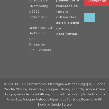
121, route de
peuvent être
Recherche
Luxembourg
réalisées de
L-6562
façons
Echternach
différentes
selon le pays
Lundi – samedi
de
de 10h00 à
destination …
18h00
Dimanche :
09h00 à 13h00
© SHOP DELICES ⎮ Livraison en Allemagne, Autriche, Belgique, Bulgarie,
Croatie, Chypre, Danemark, Espagne, Estonie, Finlande, France, Grèce,
Hongrie, Irelande, Italie, Lettonie, Lituanie, Luxembourg, Malte, Monaco,
Pays-Bas, Pologne, Portugal, République Tchèque, Roumanie, UK,
Slovénie, Suède, Suisse