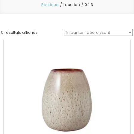
Boutique
Location
04 3
Trié
5 résultats affichés
par
prix
décroissant