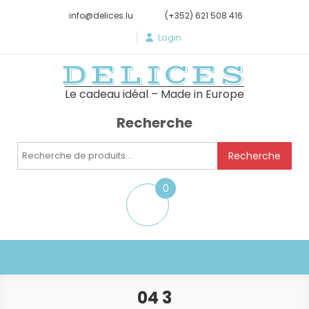
info@delices.lu
(+352) 621 508 416
Login
DELICES
Le cadeau idéal – Made in Europe
Recherche
Recherche
Recherche
pour :
0
item
04 3