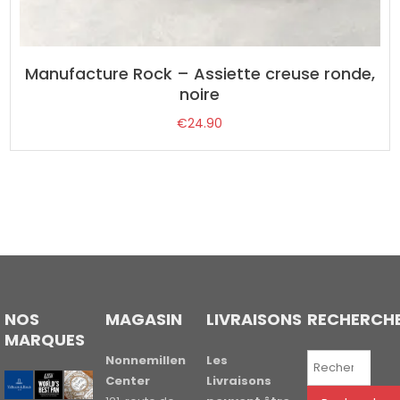
Manufacture Rock – Assiette creuse ronde,
noire
€
24.90
NOS
MAGASIN
LIVRAISONS
RECHERCH
MARQUES
Recherche
Nonnemillen
Les
pour :
Center
Livraisons