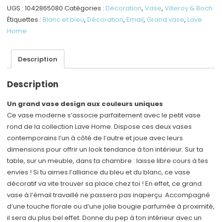
vase
UGS :
1042865080
Catégories :
Décoration
,
Vase
,
Villeroy & Boch
haut,
Étiquettes :
Blanc et bleu
,
Décoration
,
Email
,
Grand vase
,
Lave
bleu
Home
et
blanc,
Description
en
grès
Description
Un grand vase design aux couleurs uniques
Ce vase moderne s’associe parfaitement avec le petit vase
rond de la collection Lave Home. Dispose ces deux vases
contemporains l’un à côté de l’autre et joue avec leurs
dimensions pour offrir un look tendance à ton intérieur. Sur ta
table, sur un meuble, dans ta chambre : laisse libre cours à tes
envies ! Si tu aimes l’alliance du bleu et du blanc, ce vase
décoratif va vite trouver sa place chez toi ! En effet, ce grand
vase à l’émail travaillé ne passera pas inaperçu. Accompagné
d’une touche florale ou d’une jolie bougie parfumée à proximité,
il sera du plus bel effet. Donne du pep à ton intérieur avec un