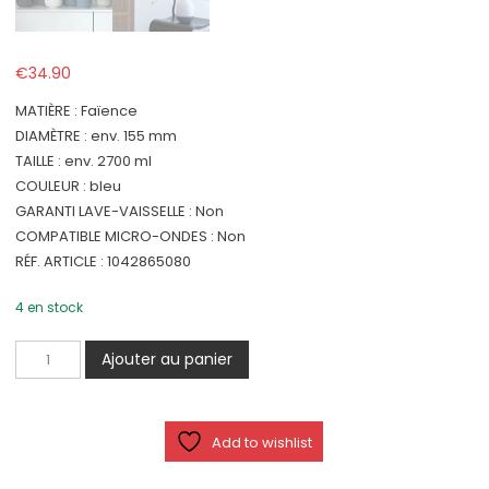
€
34.90
MATIÈRE : Faïence
DIAMÈTRE : env. 155 mm
TAILLE : env. 2700 ml
COULEUR : bleu
GARANTI LAVE-VAISSELLE : Non
COMPATIBLE MICRO-ONDES : Non
RÉF. ARTICLE : 1042865080
4 en stock
quantité
Ajouter au panier
de
Lave
Home
Add to wishlist
-
Grand