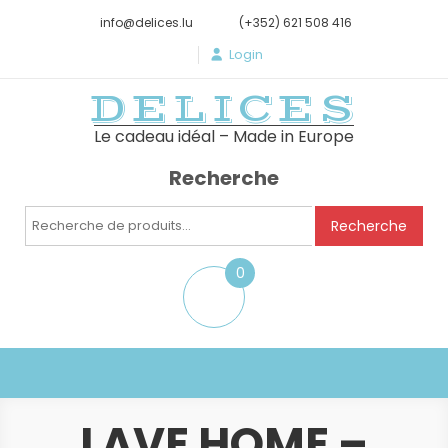
info@delices.lu
(+352) 621 508 416
Login
DELICES
Le cadeau idéal – Made in Europe
Recherche
Recherche
Recherche
pour :
0
item
LAVE HOME –