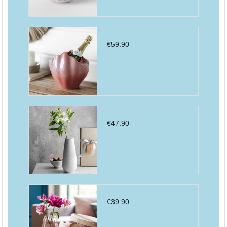
€
59.90
€
47.90
€
39.90