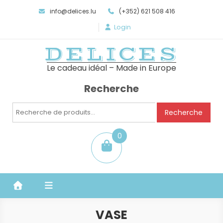
info@delices.lu
(+352) 621 508 416
Login
DELICES
Le cadeau idéal – Made in Europe
Recherche
Recherche
Recherche
pour :
0
item
VASE