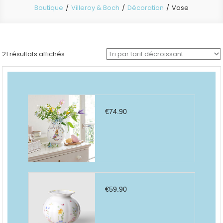
Boutique
Villeroy & Boch
Décoration
Vase
Trié
21 résultats affichés
par
prix
décroissant
€
74.90
€
59.90