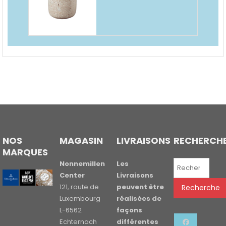
NOS
MAGASIN
LIVRAISONS
RECHERCH
MARQUES
Recherche
Nonnemillen
Les
pour :
Center
Livraisons
121, route de
peuvent être
Recherche
Luxembourg
réalisées de
L-6562
façons
Echternach
différentes