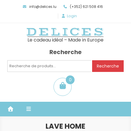
info@delices.lu
(+352) 621 508 416
Login
DELICES
Le cadeau idéal – Made in Europe
Recherche
Recherche
Recherche
pour :
0
item
LAVE HOME