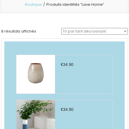
Boutique
Produits identifiés “Lave Home”
Trié
8 résultats affichés
par
prix
décroissant
€
34.90
€
34.90