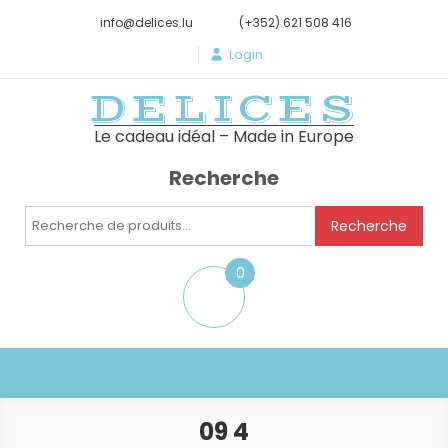
info@delices.lu
(+352) 621 508 416
Login
DELICES
Le cadeau idéal – Made in Europe
Recherche
Recherche
Recherche
pour :
0
item
09 4