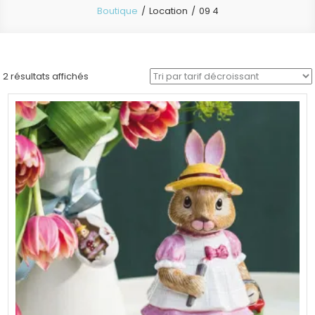
Boutique
Location
09 4
Trié
2 résultats affichés
par
prix
décroissant