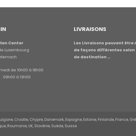
IN
LIVRAISONS
len Center
Les Livraisons peuvent être 
e de Luxembourg
de façons différentes selon 
hternach
de destination …
amedi de 10h00 à 18h00
: 09h00 à 13h00
garie, Croatie, Chypre, Danemark, Espagne, Estonie, Finlande, France, Grèce,
ue, Roumanie, UK, Slovénie, Suède, Suisse