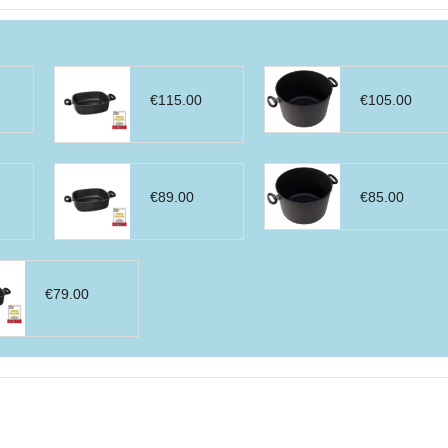
€
115.00
€
105.00
€
89.00
€
85.00
€
79.00