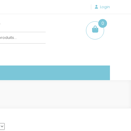
Login
e
0
item