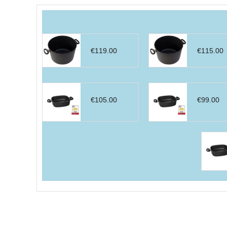
par
prix
décroissant
€
119.00
€
115.00
€
105.00
€
99.00