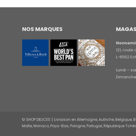
NOS MARQUES
MAGAS
Nonnemil
121, rout
L-6562 Ec
Lundi – s
Dimanche 
© SHOP DELICES ⎮ Livraison en Allemagne, Autriche, Belgique, Bul
Malte, Monaco, Pays-Bas, Pologne, Portugal, République Tchèq