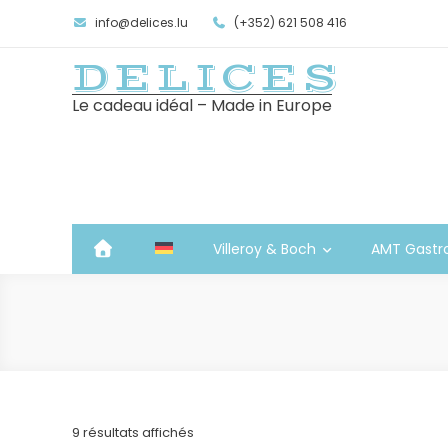
info@delices.lu
(+352) 621 508 416
DELICES
Le cadeau idéal – Made in Europe
Villeroy & Boch
AMT Gastr
Trié
9 résultats affichés