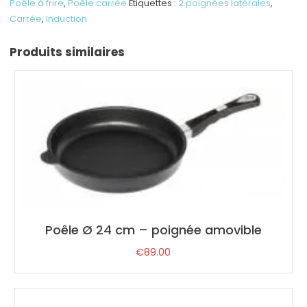
cm
Poêle à frire
,
Poêle carrée
Étiquettes :
2 poignées latérales
,
-
Carrée
,
Induction
h
9
Produits similaires
cm
Induction
Poêle Ø 24 cm – poignée amovible
€
89.00