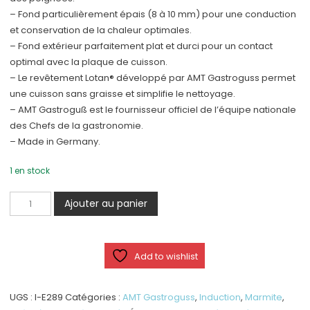
– Fond particulièrement épais (8 à 10 mm) pour une conduction
et conservation de la chaleur optimales.
– Fond extérieur parfaitement plat et durci pour un contact
optimal avec la plaque de cuisson.
– Le revêtement Lotan® développé par AMT Gastroguss permet
une cuisson sans graisse et simplifie le nettoyage.
– AMT Gastroguß est le fournisseur officiel de l’équipe nationale
des Chefs de la gastronomie.
– Made in Germany.
1 en stock
quantité
Ajouter au panier
de
Poêle
Carrée
Add to wishlist
28
x
28
UGS :
I-E289
Catégories :
AMT Gastroguss
,
Induction
,
Marmite
,