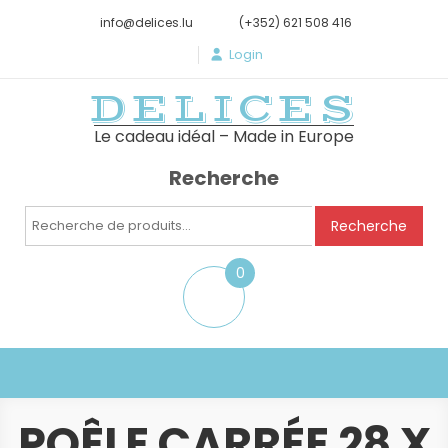
info@delices.lu
(+352) 621 508 416
Login
DELICES
Le cadeau idéal – Made in Europe
Recherche
Recherche
Recherche
pour :
0
item
POÊLE CARRÉE 28 X