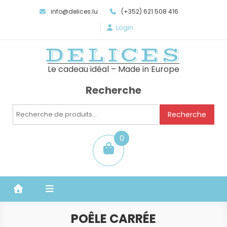
info@delices.lu
(+352) 621 508 416
Login
DELICES
Le cadeau idéal – Made in Europe
Recherche
Recherche
Recherche
pour :
0
item
POÊLE CARRÉE