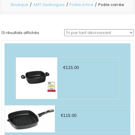
Boutique
AMT Gastroguss
Poêle à frire
Poêle carrée
Trié
13 résultats affichés
par
prix
décroissant
€
115.00
€
115.00