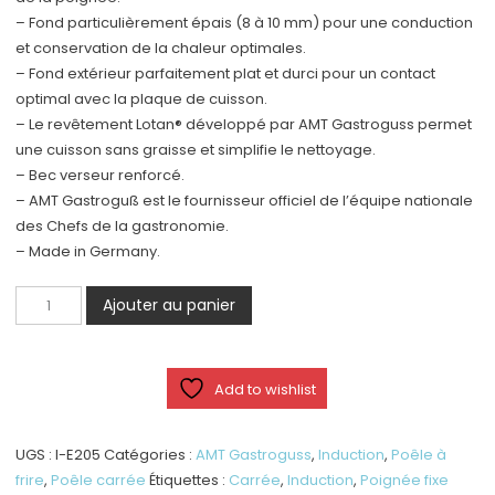
– Fond particulièrement épais (8 à 10 mm) pour une conduction
et conservation de la chaleur optimales.
– Fond extérieur parfaitement plat et durci pour un contact
optimal avec la plaque de cuisson.
– Le revêtement Lotan® développé par AMT Gastroguss permet
une cuisson sans graisse et simplifie le nettoyage.
– Bec verseur renforcé.
– AMT Gastroguß est le fournisseur officiel de l’équipe nationale
des Chefs de la gastronomie.
– Made in Germany.
quantité
Ajouter au panier
de
Poêle
Carrée
Add to wishlist
20
x
20cm
UGS :
I-E205
Catégories :
AMT Gastroguss
,
Induction
,
Poêle à
-
frire
,
Poêle carrée
Étiquettes :
Carrée
,
Induction
,
Poignée fixe