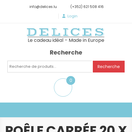
info@delices.lu
(+352) 621 508 416
Login
DELICES
Le cadeau idéal – Made in Europe
Recherche
Recherche
Recherche
pour :
0
item
POÊLE CARRÉE 20 X