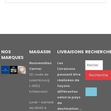
NOS
MAGASIN
LIVRAISONS
RECHERCH
MARQUES
Recherche
Nonnemillen
Les
pour :
Center
Livraisons
121, route de
peuvent être
Recherche
Luxembourg
réalisées de
L-6562
façons
Echternach
différentes
selon le pays
Lundi – samedi
de
de 10h00 à
destination …