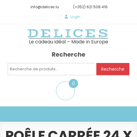
info@delices.lu
(+352) 621 508 416
Login
DELICES
Le cadeau idéal – Made in Europe
Recherche
Recherche
Recherche
pour :
0
item
POÊLE CARRÉE 24 X