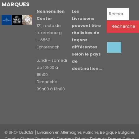
MARQUES
Recherche
Nonnemillen
Les
pour :
Center
Livraisons
121, route de
peuvent être
Recherche
Luxembourg
réalisées de
L-6562
façons
Echternach
différentes
selon le pays
Lundi – samedi
de
de 10h00 à
destination …
18h00
Dimanche :
09h00 à 13h00
© SHOP DELICES ⎮ Livraison en Allemagne, Autriche, Belgique, Bulgarie,
Croatie, Chypre, Danemark, Espagne, Estonie, Finlande, France, Grèce,