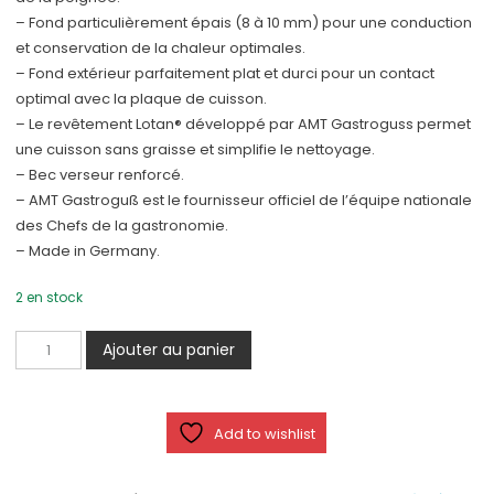
– Fond particulièrement épais (8 à 10 mm) pour une conduction
et conservation de la chaleur optimales.
– Fond extérieur parfaitement plat et durci pour un contact
optimal avec la plaque de cuisson.
– Le revêtement Lotan® développé par AMT Gastroguss permet
une cuisson sans graisse et simplifie le nettoyage.
– Bec verseur renforcé.
– AMT Gastroguß est le fournisseur officiel de l’équipe nationale
des Chefs de la gastronomie.
– Made in Germany.
2 en stock
quantité
Ajouter au panier
de
Poêle
Carrée
Add to wishlist
24
x