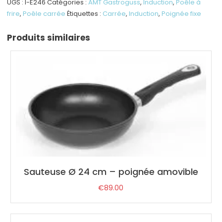
24
UGS :
I-E246
Catégories :
AMT Gastroguss
,
Induction
,
Poêle à
cm
frire
,
Poêle carrée
Étiquettes :
Carrée
,
Induction
,
Poignée fixe
-
h
Produits similaires
6
cm
Induction
Sauteuse Ø 24 cm – poignée amovible
€
89.00