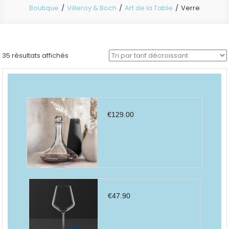
Boutique
Villeroy & Boch
Art de la Table
Verre
Trié
35 résultats affichés
par
prix
décroissant
€
129.00
€
47.90