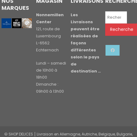
NOS
MAGASIN
LIVRAISONS
RECHERCH
MARQUES
Recherche
Nonnemillen
Les
pour :
Center
Livraisons
121, route de
peuvent être
Recherche
Luxembourg
réalisées de
L-6562
façons
Echternach
différentes
selon le pays
Lundi – samedi
de
de 10h00 à
destination …
18h00
Dimanche :
09h00 à 13h00
© SHOP DELICES ⎮ Livraison en Allemagne, Autriche, Belgique, Bulgarie,