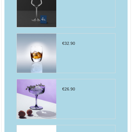
€
32.90
€
26.90