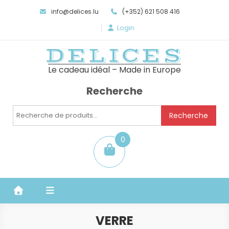
info@delices.lu
(+352) 621 508 416
Login
DELICES
Le cadeau idéal – Made in Europe
Recherche
Recherche
Recherche
pour :
0
item
VERRE