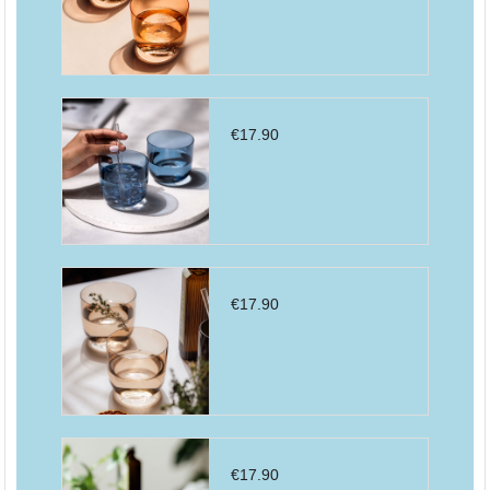
€
17.90
€
17.90
€
17.90