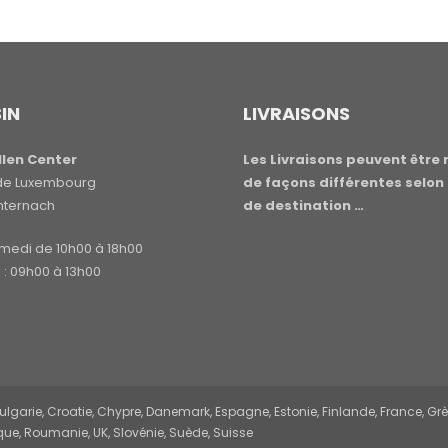
IN
LIVRAISONS
len Center
Les Livraisons peuvent être 
e de Luxembourg
de façons différentes selon 
hternach
de destination …
amedi de 10h00 à 18h00
: 09h00 à 13h00
garie, Croatie, Chypre, Danemark, Espagne, Estonie, Finlande, France, Grèce,
ue, Roumanie, UK, Slovénie, Suède, Suisse