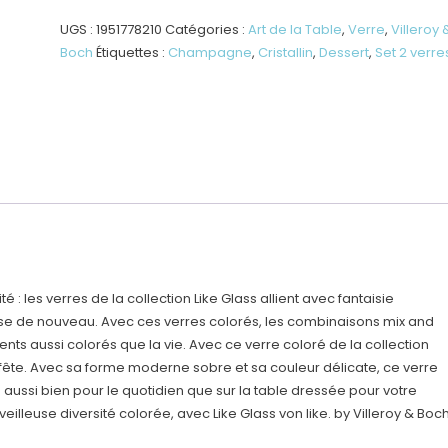
à
champagne/dessert,
UGS :
1951778210
Catégories :
Art de la Table
,
Verre
,
Villeroy 
2
Boch
Étiquettes :
Champagne
,
Cristallin
,
Dessert
,
Set 2 verre
pièces
é : les verres de la collection Like Glass allient avec fantaisie
ose de nouveau. Avec ces verres colorés, les combinaisons mix and
ts aussi colorés que la vie. Avec ce verre coloré de la collection
fête. Avec sa forme moderne sobre et sa couleur délicate, ce verre
ussi bien pour le quotidien que sur la table dressée pour votre
illeuse diversité colorée, avec Like Glass von like. by Villeroy & Boch