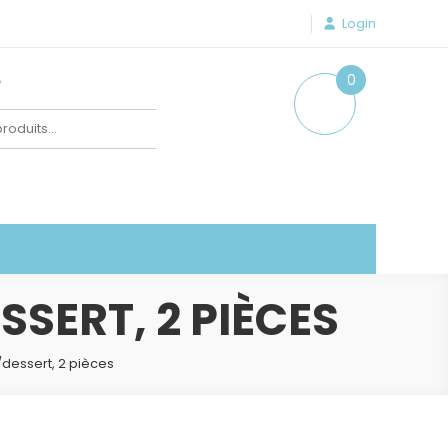
Login
e
0
item
SERT, 2 PIÈCES
essert, 2 pièces