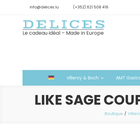
info@delices.lu
(+352) 621 508 416
DELICES
Le cadeau idéal – Made in Europe
Villeroy & Boch
AMT Gastr
LIKE SAGE COU
Boutique
Viller