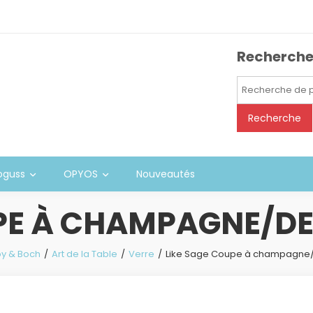
Recherch
Recherche
pour :
Recherche
oguss
OPYOS
Nouveautés
PE À CHAMPAGNE/DES
oy & Boch
Art de la Table
Verre
Like Sage Coupe à champagne/d