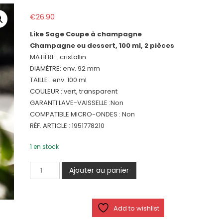
€
26.90
Like Sage Coupe à champagne
Champagne ou dessert, 100 ml, 2 pièces
MATIÈRE : cristallin
DIAMÈTRE: env. 92 mm
TAILLE : env. 100 ml
COULEUR : vert, transparent
GARANTI LAVE-VAISSELLE :Non
COMPATIBLE MICRO-ONDES : Non
RÉF. ARTICLE : 1951778210
1 en stock
quantité
Ajouter au panier
de
Like
Sage
Add to wishlist
Coupe