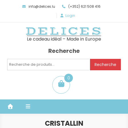
info@delices.lu
(+352) 621 508 416
Login
DELICES
Le cadeau idéal – Made in Europe
Recherche
Recherche
Recherche
pour :
0
item
CRISTALLIN