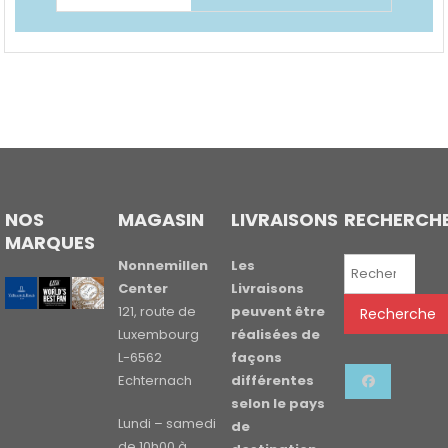
NOS
MAGASIN
LIVRAISONS
RECHERCH
MARQUES
Recherche
Nonnemillen
Les
pour :
Center
Livraisons
121, route de
peuvent être
Recherche
Luxembourg
réalisées de
L-6562
façons
Echternach
différentes
selon le pays
Lundi – samedi
de
de 10h00 à