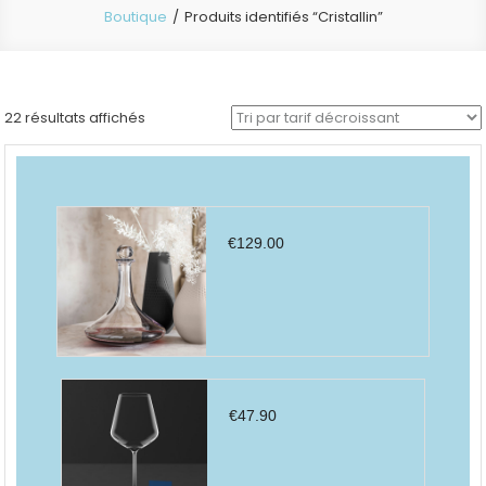
Boutique
Produits identifiés “Cristallin”
Trié
22 résultats affichés
par
prix
décroissant
€
129.00
€
47.90