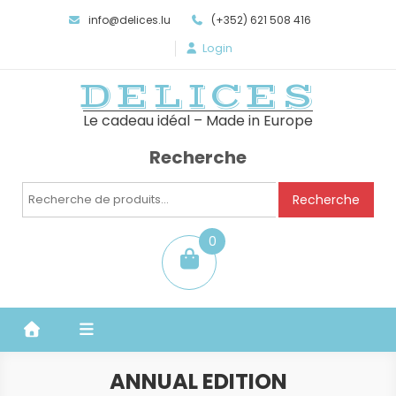
info@delices.lu
(+352) 621 508 416
Login
DELICES
Le cadeau idéal – Made in Europe
Recherche
Recherche
Recherche
pour :
0
item
ANNUAL EDITION