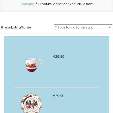
Boutique
Produits identifiés “Annual Edition”
Trié
6 résultats affichés
par
prix
décroissant
€
29.90
€
29.90