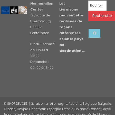
Recherche
Nonnemillen
Les
pour :
Center
Livraisons
121, route de
peuvent être
Recherche
Luxembourg
réalisées de
L-6562
façons
Echternach
différentes
selon le pays
Lundi – samedi
de
de 10h00 à
destination …
18h00
Dimanche :
09h00 à 13h00
© SHOP DELICES ⎮ Livraison en Allemagne, Autriche, Belgique, Bulgarie,
Croatie, Chypre, Danemark, Espagne, Estonie, Finlande, France, Grèce,
Hongrie, Irelande, Italie, Lettonie, Lituanie, Luxembourg, Malte, Monaco,