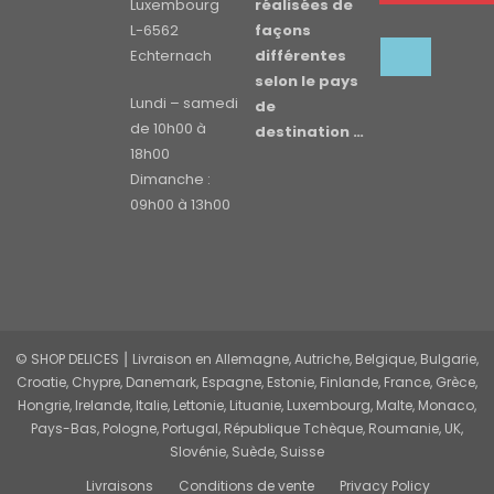
Luxembourg
réalisées de
L-6562
façons
Echternach
différentes
selon le pays
Lundi – samedi
de
de 10h00 à
destination …
18h00
Dimanche :
09h00 à 13h00
© SHOP DELICES ⎮ Livraison en Allemagne, Autriche, Belgique, Bulgarie,
Croatie, Chypre, Danemark, Espagne, Estonie, Finlande, France, Grèce,
Hongrie, Irelande, Italie, Lettonie, Lituanie, Luxembourg, Malte, Monaco,
Pays-Bas, Pologne, Portugal, République Tchèque, Roumanie, UK,
Slovénie, Suède, Suisse
Livraisons
Conditions de vente
Privacy Policy