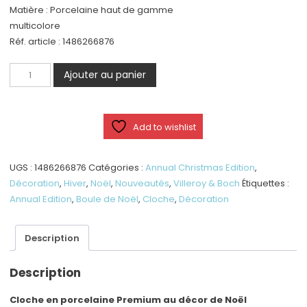
Matière : Porcelaine haut de gamme
multicolore
Réf. article : 1486266876
quantité
Ajouter au panier
de
Annual
Christmas
Add to wishlist
Edition
-
Boule
UGS :
1486266876
Catégories :
Annual Christmas Edition
,
-
Décoration
,
Hiver
,
Noël
,
Nouveautés
,
Villeroy & Boch
Étiquettes :
2025
Annual Edition
,
Boule de Noël
,
Cloche
,
Décoration
Description
Description
Cloche en porcelaine Premium au décor de Noël