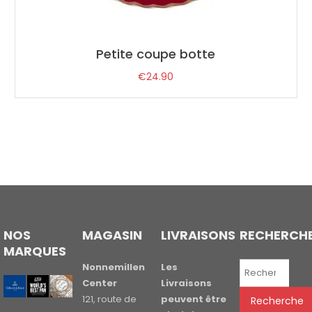
Petite coupe botte
€
24.90
NOS
MAGASIN
LIVRAISONS
RECHERCH
MARQUES
Recherche
Nonnemillen
Les
pour :
Center
Livraisons
121, route de
peuvent être
Recherche