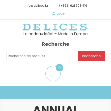
info@delices.lu
(+352) 621 508 416
Login
DELICES
Le cadeau idéal – Made in Europe
Recherche
Recherche
Recherche
pour :
0
item
ANNUAL