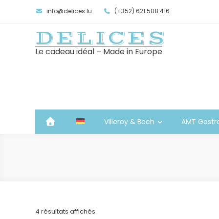
info@delices.lu
(+352) 621 508 416
DELICES
Le cadeau idéal – Made in Europe
Villeroy & Boch
AMT Gastr
Trié
4 résultats affichés