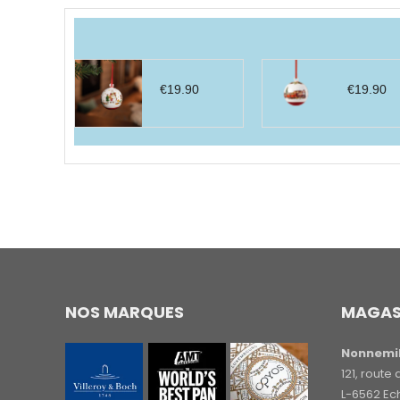
par
prix
décroissant
€
19.90
€
19.90
NOS MARQUES
MAGAS
Nonnemil
121, rout
L-6562 Ec