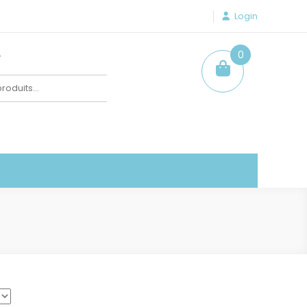
Login
e
0
item