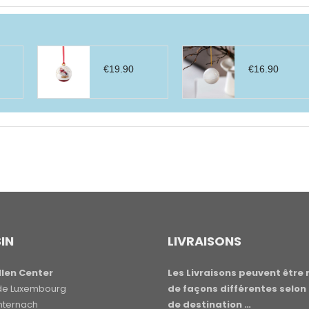
€
19.90
€
16.90
IN
LIVRAISONS
len Center
Les Livraisons peuvent être 
e de Luxembourg
de façons différentes selon 
hternach
de destination …