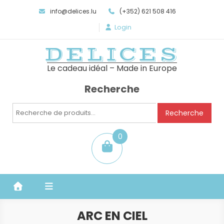
info@delices.lu
(+352) 621 508 416
Login
DELICES
Le cadeau idéal – Made in Europe
Recherche
Recherche
Recherche
pour :
0
item
ARC EN CIEL