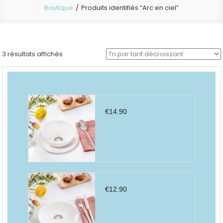
Boutique
Produits identifiés “Arc en ciel”
Trié
3 résultats affichés
par
prix
décroissant
€
14.90
€
12.90