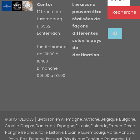
pour :
Center
Livraisons
121, route de
peuvent être
Recherche
Luxembourg
réalisées de
L-6562
façons
Echternach
différentes
selon le pays
Lundi – samedi
de
de 10h00 à
destination …
18h00
Dimanche :
09h00 à 13h00
© SHOP DELICES ⎮ Livraison en Allemagne, Autriche, Belgique, Bulgarie,
Croatie, Chypre, Danemark, Espagne, Estonie, Finlande, France, Grèce,
Hongrie, Irelande, Italie, Lettonie, Lituanie, Luxembourg, Malte, Monaco,
Pays-Bas, Pologne, Portugal, République Tchèque, Roumanie, UK,