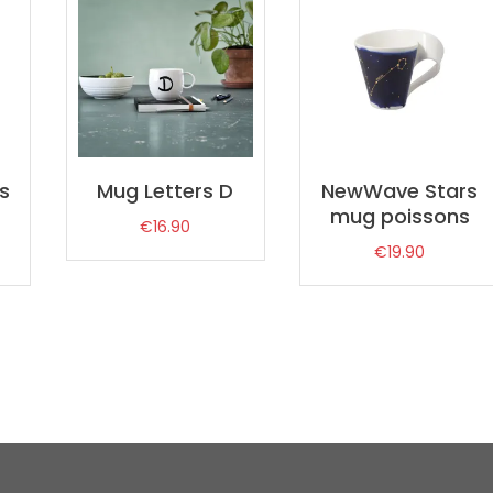
s
Mug Letters D
NewWave Stars
mug poissons
€
16.90
€
19.90