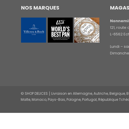
NOS MARQUES
MAGAS
Nonnemil
121, rout
L-6562 Ec
Lundi – s
Dimanche 
© SHOP DELICES ⎮ Livraison en Allemagne, Autriche, Belgique, Bul
Malte, Monaco, Pays-Bas, Pologne, Portugal, République Tchèq