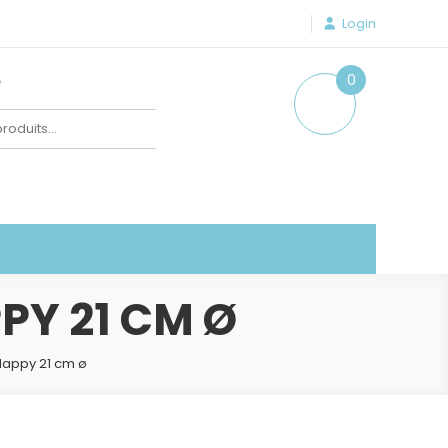
Login
e
0
item
PPY 21 CM Ø
 Happy 21 cm ø