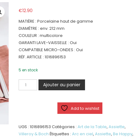
€
12.90
MATIÈRE : Porcelaine haut de gamme
DIAMÈTRE : env. 212 mm
COULEUR : multicolore
GARANTI LAVE-VAISSELLE : Oui
COMPATIBLE MICRO-ONDES : Oui
RÉF. ARTICLE : 1016896153
5 en stock
quantité
Ajouter au panier
de
With
Love
Add to wishlist
-
Assiette
-
UGS :
1016896153
Catégories :
Art de la Table
,
Assiette
,
Be
Villeroy & Boch
Étiquettes :
Arc en ciel
,
Assiette
,
Be Happy
,