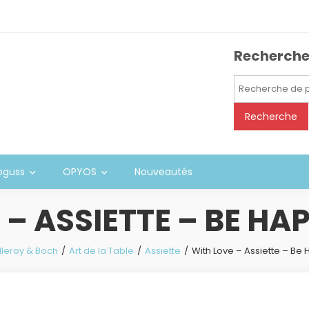
Recherch
Recherche
pour :
Recherche
oguss
OPYOS
Nouveautés
– ASSIETTE – BE HA
lleroy & Boch
Art de la Table
Assiette
With Love – Assiette – Be