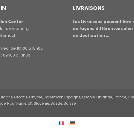
IN
LIVRAISONS
len Center
Les Livraisons peuvent être 
e de Luxembourg
de façons différentes selon 
hternach
de destination …
amedi de 10h00 à 18h00
: 09h00 à 13h00
garie, Croatie, Chypre, Danemark, Espagne, Estonie, Finlande, France, Grèce,
ue, Roumanie, UK, Slovénie, Suède, Suisse