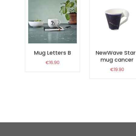
Mug Letters B
NewWave Star
mug cancer
€
16.90
€
19.90