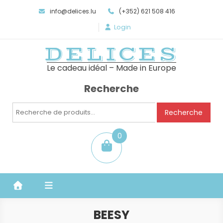
info@delices.lu
(+352) 621 508 416
Login
DELICES
Le cadeau idéal – Made in Europe
Recherche
Recherche
Recherche
pour :
0
item
BEESY