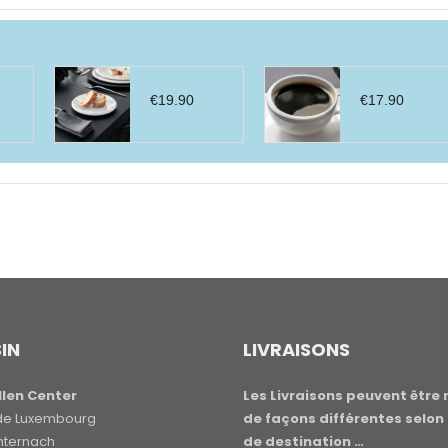
€
19.90
€
17.90
IN
LIVRAISONS
len Center
Les Livraisons peuvent être 
e de Luxembourg
de façons différentes selon 
hternach
de destination …