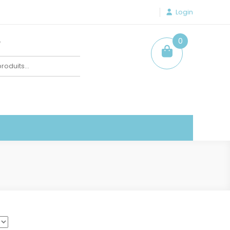
Login
e
0
item