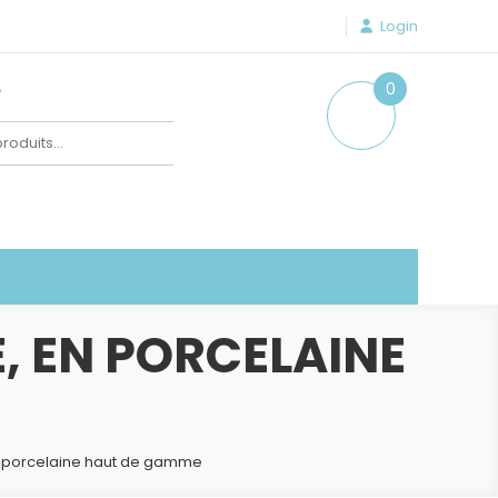
Login
e
0
item
, EN PORCELAINE
n porcelaine haut de gamme