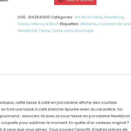
Tasse
à
café,
UGS :
1042641300
Catégories :
Art de la Table
,
NewMoon
,
blanche,
Tasse
,
Villeroy & Boch
Étiquettes :
Blanche
,
croissant de lun
en
NewMoon
,
Tasse
,
Tasse sans soucoupe
porcelaine
haut
de
gamme
jestueux, cette tasse à café en porcelaine affiche des courbes
 en font une tasse à café blanche épurée avec du caractère. Sa
é gourmand : associez-là avec la sous-tasse en porcelaine NewMoon
coupelle pour sublimer le moment. En quête d’un cadeau original ?
isir à ceux que vous aimez. Vous pouvez l’assortir d’autres pièces de