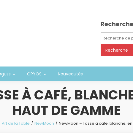
Recherch
Recherche
pour :
Recherche
oguss
OPYOS
Nouveautés
E À CAFÉ, BLANCHE
HAUT DE GAMME
Art de la Table
NewMoon
NewMoon – Tasse à café, blanche, e