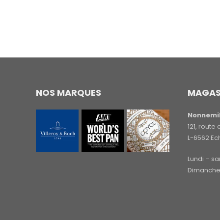
NOS MARQUES
MAGAS
Nonnemil
121, rout
L-6562 Ec
Lundi – s
Dimanche 