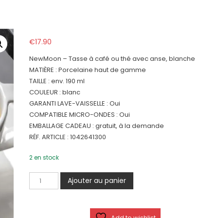
€
17.90
NewMoon – Tasse à café ou thé avec anse, blanche
MATIÈRE : Porcelaine haut de gamme
TAILLE : env. 190 ml
COULEUR : blanc
GARANTI LAVE-VAISSELLE : Oui
COMPATIBLE MICRO-ONDES : Oui
EMBALLAGE CADEAU : gratuit, à la demande
RÉF. ARTICLE : 1042641300
2 en stock
quantité
Ajouter au panier
de
NewMoon
-
Add to wishlist